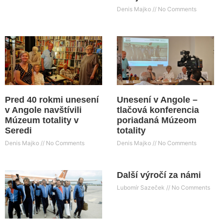
Denis Majko
No Comments
Pred 40 rokmi unesení
Unesení v Angole –
v Angole navštívili
tlačová konferencia
Múzeum totality v
poriadaná Múzeom
Seredi
totality
Denis Majko
No Comments
Denis Majko
No Comments
Další výročí za námi
Lubomír Sazeček
No Comments