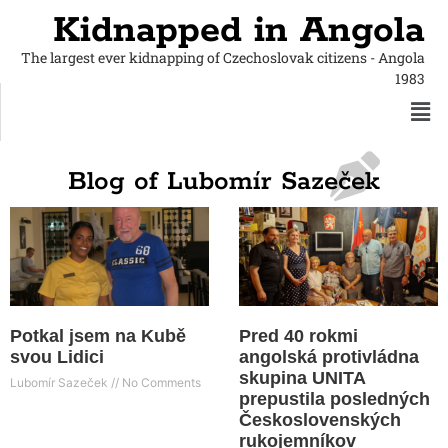
Kidnapped in Angola
The largest ever kidnapping of Czechoslovak citizens - Angola
1983
Blog of Lubomír Sazeček
Potkal jsem na Kubě
Pred 40 rokmi
svou Lidici
angolská protivládna
skupina UNITA
Lubomír Sazeček
No Comments
prepustila posledných
Československých
rukojemníkov