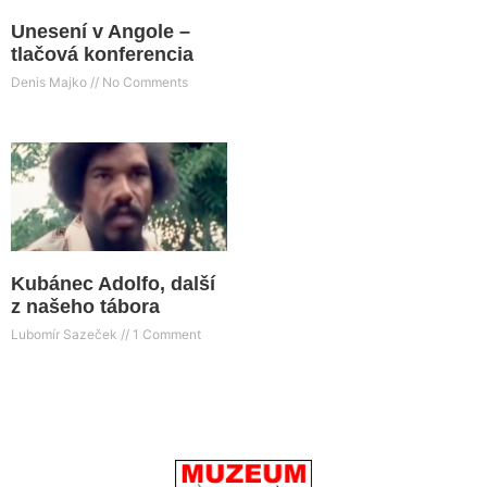
Unesení v Angole –
tlačová konferencia
Denis Majko
No Comments
Kubánec Adolfo, další
z našeho tábora
Lubomír Sazeček
1 Comment