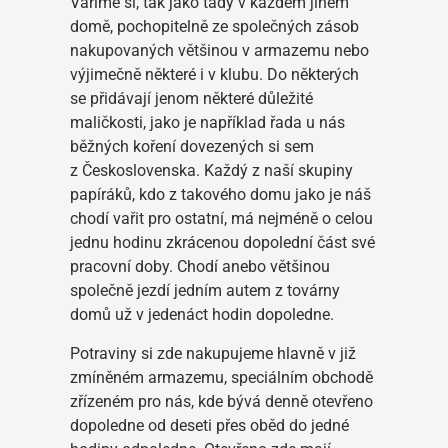
Vaříme si, tak jako tady v každém jiném
domě, pochopitelně ze společných zásob
nakupovaných většinou v armazemu nebo
výjimečně některé i v klubu. Do některých
se přidávají jenom některé důležité
maličkosti, jako je například řada u nás
běžných koření dovezených si sem
z Československa. Každý z naší skupiny
papíráků, kdo z takového domu jako je náš
chodí vařit pro ostatní, má nejméně o celou
jednu hodinu zkrácenou dopolední část své
pracovní doby. Chodí anebo většinou
společně jezdí jedním autem z továrny
domů už v jedenáct hodin dopoledne.
Potraviny si zde nakupujeme hlavně v již
zmíněném armazemu, speciálním obchodě
zřízeném pro nás, kde bývá denně otevřeno
dopoledne od deseti přes oběd do jedné