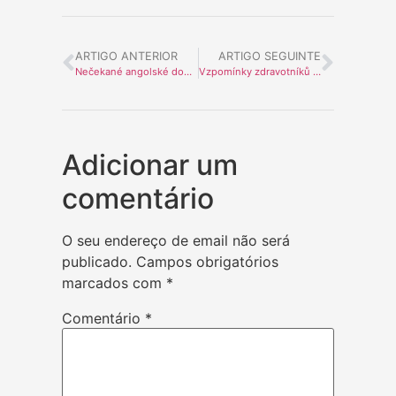
ARTIGO ANTERIOR
ARTIGO SEGUINTE
Nečekané angolské dobrodružství pro mě začíná!
Vzpomínky zdravotníků na práci pro Afričany v Alto Catumbela
Adicionar um
comentário
O seu endereço de email não será
publicado.
Campos obrigatórios
marcados com
*
Comentário
*