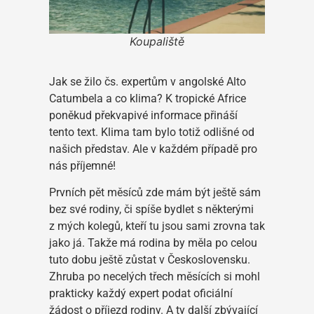
Koupaliště
Jak se žilo čs. expertům v angolské Alto
Catumbela a co klima? K tropické Africe
poněkud překvapivé informace přináší
tento text. Klima tam bylo totiž odlišné od
našich představ. Ale v každém případě pro
nás příjemné!
Prvních pět měsíců zde mám být ještě sám
bez své rodiny, či spíše bydlet s některými
z mých kolegů, kteří tu jsou sami zrovna tak
jako já. Takže má rodina by měla po celou
tuto dobu ještě zůstat v Československu.
Zhruba po necelých třech měsících si mohl
prakticky každý expert podat oficiální
žádost o příjezd rodiny. A ty další zbývající