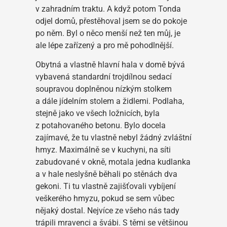
v zahradním traktu. A když potom Tonda
odjel domů, přestěhoval jsem se do pokoje
po něm. Byl o něco menší než ten můj, je
ale lépe zařízený a pro mě pohodlnější.
Obytná a vlastně hlavní hala v domě bývá
vybavená standardní trojdílnou sedací
soupravou doplněnou nízkým stolkem
a dále jídelním stolem a židlemi. Podlaha,
stejně jako ve všech ložnicích, byla
z potahovaného betonu. Bylo docela
zajímavé, že tu vlastně nebyl žádný zvláštní
hmyz. Maximálně se v kuchyni, na síti
zabudované v okně, motala jedna kudlanka
a v hale neslyšně běhali po stěnách dva
gekoni. Ti tu vlastně zajišťovali vybíjení
veškerého hmyzu, pokud se sem vůbec
nějaký dostal. Nejvíce ze všeho nás tady
trápili mravenci a švábi. S těmi se většinou