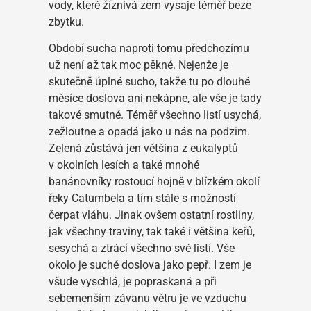
vody, které žíznivá zem vysaje téměř beze
zbytku.
Období sucha naproti tomu předchozímu
už není až tak moc pěkné. Nejenže je
skutečně úplné sucho, takže tu po dlouhé
měsíce doslova ani nekápne, ale vše je tady
takové smutné. Téměř všechno listí usychá,
zežloutne a opadá jako u nás na podzim.
Zelená zůstává jen většina z eukalyptů
v okolních lesích a také mnohé
banánovníky rostoucí hojně v blízkém okolí
řeky Catumbela a tím stále s možností
čerpat vláhu. Jinak ovšem ostatní rostliny,
jak všechny traviny, tak také i většina keřů,
sesychá a ztrácí všechno své listí. Vše
okolo je suché doslova jako pepř. I zem je
všude vyschlá, je popraskaná a při
sebemenším závanu větru je ve vzduchu