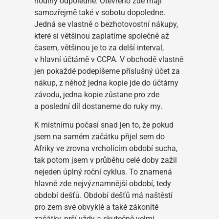
hodiny odpoledne. Otevřeno zde mají
samozřejmě také v sobotu dopoledne.
Jedná se vlastně o bezhotovostní nákupy,
které si většinou zaplatíme společně až
časem, většinou je to za delší interval,
v hlavní účtárně v CCPA. V obchodě vlastně
jen pokaždé podepíšeme příslušný účet za
nákup, z něhož jedna kopie jde do účtárny
závodu, jedna kopie zůstane pro zde
a poslední díl dostaneme do ruky my.
K místnímu počasí snad jen to, že pokud
jsem na samém začátku přijel sem do
Afriky ve zrovna vrcholícím období sucha,
tak potom jsem v průběhu celé doby zažil
nejeden úplný roční cyklus. To znamená
hlavně zde nejvýznamnější období, tedy
období dešťů. Období dešťů má naštěstí
pro zem své obvyklé a také zákonité
začátky, prší vždy a skutečně velmi