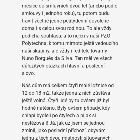
měsíce do smluvních dvou let (anebo podle
smlouvy i jednoho roku), tu potom budu
trávit včetně jedné pětitýdenní dovolené
doma i s celou svou rodinou. To ale vždy
podléhá souhlasu, a to nejen v naší PZO
Polytechna, k tomu mimoto ještě vedoucího
naší skupiny, ale vždy i ředitele továrny
Nuno Borguês da Silva. Ten měl ve všech
důležitých otázkách hlavní a poslední
slovo.
Náš dům má celkem čtyři malé ložnice od
12 do 18 m
2
, takže jedna z nich zůstává
ještě volná. Čtyři lidé by tu ovšem již byli
hodně natěsno. Byly ovšem případy, kdy
chlapi bydleli po čtyřech a nijak si
nestěžovali! Já, jak už jsem se jednou
zmínil, jako poslední příchozí, obývám
jednu z těch dvou místností situovaných