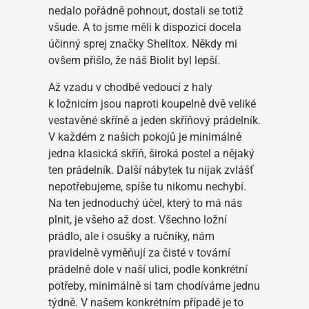
nedalo pořádně pohnout, dostali se totiž
všude. A to jsme měli k dispozici docela
účinný sprej značky Shelltox. Někdy mi
ovšem přišlo, že náš Biolit byl lepší.
Až vzadu v chodbě vedoucí z haly
k ložnicím jsou naproti koupelně dvě veliké
vestavěné skříně a jeden skříňový prádelník.
V každém z našich pokojů je minimálně
jedna klasická skříň, široká postel a nějaký
ten prádelník. Další nábytek tu nijak zvlášť
nepotřebujeme, spíše tu nikomu nechybí.
Na ten jednoduchý účel, který to má nás
plnit, je všeho až dost. Všechno ložní
prádlo, ale i osušky a ručníky, nám
pravidelně vyměňují za čisté v tovární
prádelně dole v naší ulici, podle konkrétní
potřeby, minimálně si tam chodíváme jednu
týdně. V našem konkrétním případě je to