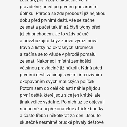
pravidelně, hned po prvním podzimním
úplňku. Příroda se zde probouzí již nějakou
dobu před prvními dešti, vše se začne
zelenat a pučet tak tři až čtyři týdny před
jejich příchodem. Je to vždy pěkné
a povzbuzující, když znovu vyráží nová
tráva a lístky na okrasných stromech
a začíná se to všude v přírodě pomalu
zelenat. Nakonec i místní zemědělci
většinou pravidelně již několik týdnů před
prvními dešti začínají s velmi intenzivním
okopáváním svých maličkých políček.
Potom sem do celé oblasti náhle přijdou
první deště, které jsou sice jen krátké, ale
jinak velice vydatné. Po nich už se objevují
nádherné a nepřekonatelné africké bouřky
a často třeba i několikrát za den. Jsou to
skutečně nesmírně prudké přívaly dešťové