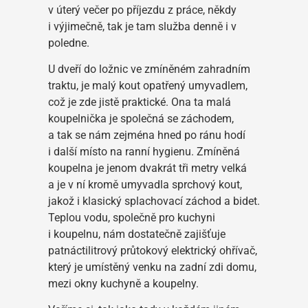
v úterý večer po příjezdu z práce, někdy
i výjimečně, tak je tam služba denně i v
poledne.
U dveří do ložnic ve zmíněném zahradním
traktu, je malý kout opatřený umyvadlem,
což je zde jistě praktické. Ona ta malá
koupelnička je společná se záchodem,
a tak se nám zejména hned po ránu hodí
i další místo na ranní hygienu. Zmíněná
koupelna je jenom dvakrát tři metry velká
a je v ní kromě umyvadla sprchový kout,
jakož i klasický splachovací záchod a bidet.
Teplou vodu, společně pro kuchyni
i koupelnu, nám dostatečně zajišťuje
patnáctilitrový průtokový elektrický ohřívač,
který je umístěný venku na zadní zdi domu,
mezi okny kuchyně a koupelny.