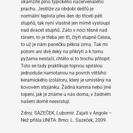
okamžitě plno typického načervenalého
prachu. Jestliže za období dešťů je
normální teplota přes den do třiceti pěti
stupňů, tak nyní vlastně jen mírně vystoupí
nad dvacet stupňů. Zato v noci těsně nad
ránem, to je třeba jen tři, čtyři stupně Celsia,
to už je nám panečku pěkná zima. Tak mi
potom ani dvě deky na přikrytí a k tomu
pyžama nestačí, chtělo si to trochu přitopit.
Toto se tady praktikuje topnou spirálou
jednoduše namotanou na povrch většího
keramického izolátoru, který je umístěný na
kovovém stojánku. Žádná kamna nebo jiné
topení, jak je známe u nás doma, v žádném
našem domě neexistují.
Zdroj:
SAZEČEK, Lubomír
. Zajati v Angole –
Než přišla UNITA. Brno: L. Sazeček, 2009.