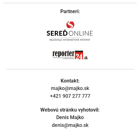
Partneri:
Kontakt:
majko@majko.sk
+421 907 277 777
Webovú stránku vyhotovil:
Denis Majko
denis@majko.sk