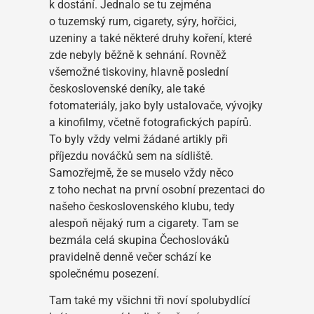
k dostání. Jednalo se tu zejména
o tuzemský rum, cigarety, sýry, hořčici,
uzeniny a také některé druhy koření, které
zde nebyly běžně k sehnání. Rovněž
všemožné tiskoviny, hlavně poslední
československé deníky, ale také
fotomateriály, jako byly ustalovače, vývojky
a kinofilmy, včetně fotografických papírů.
To byly vždy velmi žádané artikly při
příjezdu nováčků sem na sídliště.
Samozřejmě, že se muselo vždy něco
z toho nechat na první osobní prezentaci do
našeho československého klubu, tedy
alespoň nějaký rum a cigarety. Tam se
bezmála celá skupina Čechoslováků
pravidelně denně večer schází ke
společnému posezení.
Tam také my všichni tři noví spolubydlící