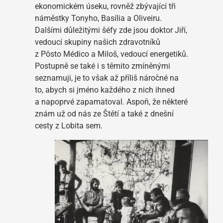
ekonomickém úseku, rovněž zbývající tři
náměstky Tonyho, Basília a Oliveiru.
Dalšími důležitými šéfy zde jsou doktor Jiří,
vedoucí skupiny našich zdravotníků
z Pôsto Médico a Miloš, vedoucí energetiků.
Postupně se také i s těmito zmíněnými
seznamuji, je to však až příliš náročné na
to, abych si jméno každého z nich ihned
a napoprvé zapamatoval. Aspoň, že některé
znám už od nás ze Štětí a také z dnešní
cesty z Lobita sem.