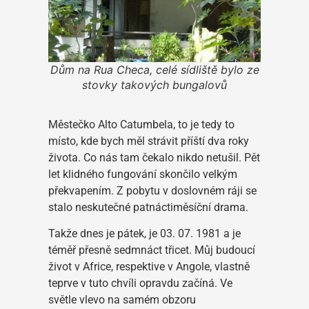
Dům na Rua Checa, celé sídliště bylo ze
stovky takových bungalovů
Městečko Alto Catumbela, to je tedy to
místo, kde bych měl strávit příští dva roky
života. Co nás tam čekalo nikdo netušil. Pět
let klidného fungování skončilo velkým
překvapením. Z pobytu v doslovném ráji se
stalo neskutečné patnáctiměsíční drama.
Takže dnes je pátek, je 03. 07. 1981 a je
téměř přesně sedmnáct třicet. Můj budoucí
život v Africe, respektive v Angole, vlastně
teprve v tuto chvíli opravdu začíná. Ve
světle vlevo na samém obzoru