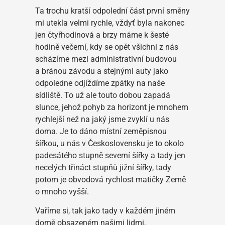
Ta trochu kratší odpolední část první směny
mi utekla velmi rychle, vždyť byla nakonec
jen čtyřhodinová a brzy máme k šesté
hodině večerní, kdy se opět všichni z nás
scházíme mezi administrativní budovou
a bránou závodu a stejnými auty jako
odpoledne odjíždíme zpátky na naše
sídliště. To už ale touto dobou zapadá
slunce, jehož pohyb za horizont je mnohem
rychlejší než na jaký jsme zvyklí u nás
doma. Je to dáno místní zeměpisnou
šířkou, u nás v Československu je to okolo
padesátého stupně severní šířky a tady jen
necelých třináct stupňů jižní šířky, tady
potom je obvodová rychlost matičky Země
o mnoho vyšší.
Vaříme si, tak jako tady v každém jiném
domě obsazeném našimi lidmi,