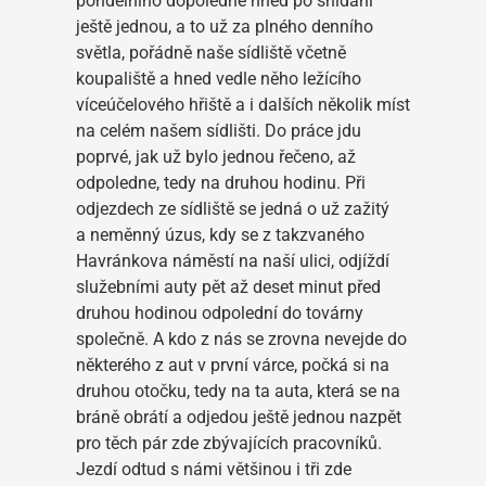
pondělního dopoledne hned po snídani
ještě jednou, a to už za plného denního
světla, pořádně naše sídliště včetně
koupaliště a hned vedle něho ležícího
víceúčelového hřiště a i dalších několik míst
na celém našem sídlišti. Do práce jdu
poprvé, jak už bylo jednou řečeno, až
odpoledne, tedy na druhou hodinu. Při
odjezdech ze sídliště se jedná o už zažitý
a neměnný úzus, kdy se z takzvaného
Havránkova náměstí na naší ulici, odjíždí
služebními auty pět až deset minut před
druhou hodinou odpolední do továrny
společně. A kdo z nás se zrovna nevejde do
některého z aut v první várce, počká si na
druhou otočku, tedy na ta auta, která se na
bráně obrátí a odjedou ještě jednou nazpět
pro těch pár zde zbývajících pracovníků.
Jezdí odtud s námi většinou i tři zde