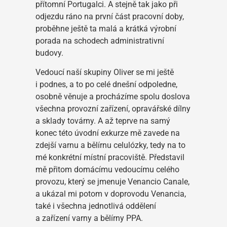
přítomní Portugalci. A stejně tak jako při
odjezdu ráno na první část pracovní doby,
proběhne ještě ta malá a krátká výrobní
porada na schodech administrativní
budovy.
Vedoucí naší skupiny Oliver se mi ještě
i podnes, a to po celé dnešní odpoledne,
osobně věnuje a procházíme spolu doslova
všechna provozní zařízení, opravářské dílny
a sklady továrny. A až teprve na samý
konec této úvodní exkurze mě zavede na
zdejší varnu a bělírnu celulózky, tedy na to
mé konkrétní místní pracoviště. Představil
mě přitom domácímu vedoucímu celého
provozu, který se jmenuje Venancio Canale,
a ukázal mi potom v doprovodu Venancia,
také i všechna jednotlivá oddělení
a zařízení varny a bělírny PPA.