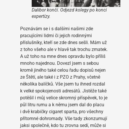
Dalibor končí. Odjezd kolegy po konci
expertízy.
Poznávám se i s dalšími našimi zde
pracujícími lidmi či jejich rodinnými
příslušníky, kteří se zde dnes sešli. Mám už
z toho všeho ale v hlavě tak trochu zmatek.
A už toho na mne dnes opravdu bylo příliš
mnoho najednou. Dovezl jsem s sebou
kromě jiného také celou řadu dopisů nejen
ze Štětí, ale také i z PZO z Prahy, včetně
několika balíčků. Vše jsem tu ihned rozdal
k velké spokojenosti adresátů. Jistěže také
potěšil i můj velice skromný příspěvek, to je
půl litru rumu a k němu jsem dal do placu
i dvě krabičky cigaret sparta, pro všechny
přítomné dohromady. Vše tady zkonzumují
jaksi společně, kdo tu zrovna sedí, může si