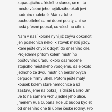
zapadajícího afrického slunce, se mi to
město včetně jeho nejbližšího okolí jeví
nadmíru malebně. Mám z toho
pochopitelně samé dobré pocity, ani se
nedá přesně popsat, co všechno cítím.
Nám v naší koloně nyní již zbývá dokončit
jen posledních několik stovek metrů jízdy,
které ještě chybí k dojetí do dnešního cíle.
Projedeme přitom kolem místního
poštovního úřadu, okolo osamoceně
stojícího městského vodojemu, dále okolo
jednoho ze dvou místních benzinových
čerpadel firmy Shell. Potom ještě malý
kousek kolem staré nemocnice a už
zastavujeme na pokraji sídliště Bairro Um.
Je to na samém vrchu jedné jeho ulice,
jménem Rua Cubana, kde už budou bydlet
od dnešního dne tři úplné české rodiny. Pro