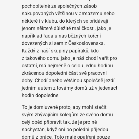
pochopitelně ze společných zásob
nakupovaných většinou v armazemu nebo
některé i v klubu, do kterých se přidávají
jenom některé důležité maličkosti, jako je
například řada u nás běžných koření
dovezených si sem z Československa.
Každý z naší skupiny papíráků, kdo
z takového domu jako je náš chodí vařit pro
ostatní, má nejméně o celou jednu hodinu
zkrácenou dopolední část své pracovní
doby. Chodí anebo většinou společně jezdí
jedním autem z továrny domů už v jedenáct
hodin dopoledne.
To je domluvené proto, aby mohl stačit
svým zbývajícím kolegům ze svého domu
celý oběd připravit tak, že je pro ně
nachystán, když oni po poledni přijedou
domů z práce. Toto malé opatření pouze