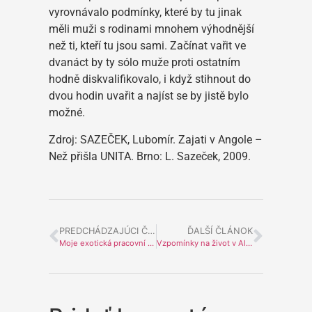
vyrovnávalo podmínky, které by tu jinak
měli muži s rodinami mnohem výhodnější
než ti, kteří tu jsou sami. Začínat vařit ve
dvanáct by ty sólo muže proti ostatním
hodně diskvalifikovalo, i když stihnout do
dvou hodin uvařit a najíst se by jistě bylo
možné.
Zdroj:
SAZEČEK, Lubomír
. Zajati v Angole –
Než přišla UNITA. Brno: L. Sazeček, 2009.
PREDCHÁDZAJÚCI ČLÁNOK
ĎALŠÍ ČLÁNOK
Moje exotická pracovní cesta do Angoly
Vzpomínky na život v Alto Catumbela