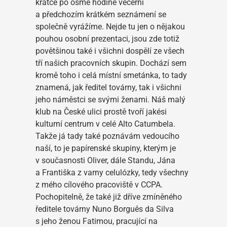
krátce po osmé hodině večerní
a předchozím krátkém seznámení se
společně vyrážíme. Nejde tu jen o nějakou
pouhou osobní prezentaci, jsou zde totiž
povětšinou také i všichni dospělí ze všech
tří našich pracovních skupin. Dochází sem
kromě toho i celá místní smetánka, to tady
znamená, jak ředitel továrny, tak i všichni
jeho náměstci se svými ženami. Náš malý
klub na České ulici prostě tvoří jakési
kulturní centrum v celé Alto Catumbela.
Takže já tady také poznávám vedoucího
naší, to je papírenské skupiny, kterým je
v současnosti Oliver, dále Standu, Jána
a Františka z varny celulózky, tedy všechny
z mého cílového pracoviště v CCPA.
Pochopitelně, že také již dříve zmíněného
ředitele továrny Nuno Borguês da Silva
s jeho ženou Fatimou, pracující na