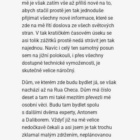
mě je však zatím vše až příliš nové na to,
abych stačil prostě jen tak jednoduše
přijímat všechny nové informace, které se
zde na mě řítí doslova ze všech světových
stran. V tak kratičkém časovém úseku se
asi tolik zážitků prostě nedá strávit jen tak
najednou. Navíc i celý ten samotný posun
sem na jižní polokouli, i přes všechny
dostupné technické vymoženosti, je
skutečně velice náročný.
Dům, ve kterém zde budu bydlet já, se však
nachází až na Rua Checa. Dům má číslo
deset a tam mi také mezitím převezli mé
osobní věci. Budu tam bydlet spolu
s dalšími dvěma experty, Antonem
a Daliborem. Vždyť již na mě velice
nedočkavě čekali a asi jsem je tak trochu
zklamal malým zdržením, neplánovanou