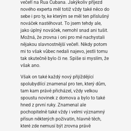
večeří na Rua Cubana. Jakýkoliv příjezd
nového experta měl totiž vždy také něco do
sebe i pro ty, ke kterým se měl ten příslušný
nováček nastěhovat. To jsem tehdy ale,
jako úplný nováček, nemohl snad ani tušit.
Možná, že zrovna i oni pro mě nachystali
nějakou slavnostnější večeři. Nikdy potom
mi to však vůbec nedali najevo, jestli tomu
tak skutečně bylo či ne. Spíše si myslím, že
však ano.
Však on také každý nový přijíždějící
spolubydlící znamenal pro ten, který dům,
tam kam právě přicházel, vždy velkou
spoustu novinek z domova a bylo to také
hned z první ruky. Znamenal ale
pochopitelně také vždy i velmi významný
přísun některých poživatin, hlavně těch,
které zde nemusí být zrovna právě