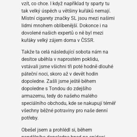
vzít, co chce. I když například ty sparty tu
tak velký úspěch u většiny kuřáků nemají.
Místní cigarety značky SL jsou mezi našimi
lidmi mnohem oblíbenější. Dokonce i na
dovolené našich expertů o ně byl mezi
kuřáky velký zájem doma v ČSSR.
Takže ta celá následující sobota nám na
desítce uběhla v naprostém poklidu,
vstávali jsme všichni tři poté hodně dlouhé
páteční noci, skoro až v devět hodin
dopoledne. Zašli jsme ještě během
dopoledne s Tondou do zdejšího
armazemu, tedy do našeho malého
speciálního obchodu, kde se nakupují téměř
všechny běžné potraviny pro naše denní
potřeby.
Obešel jsem a prohlédl si, během